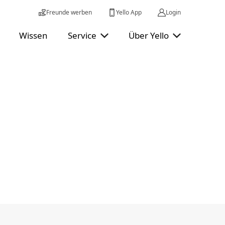
Freunde werben
Yello App
Login
Wissen
Service
Über Yello