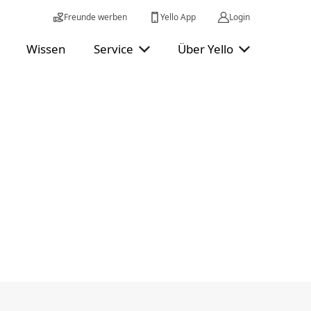
Freunde werben
Yello App
Login
Wissen
Service
Über Yello