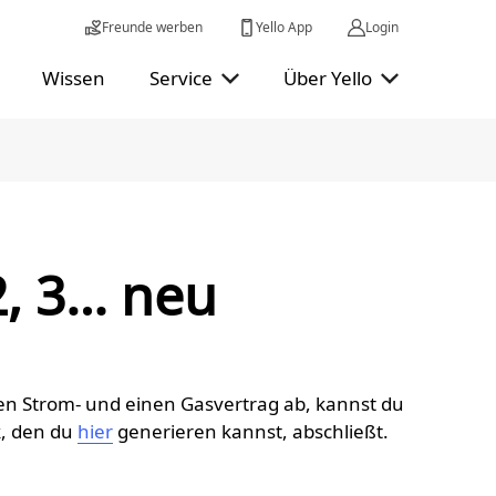
Freunde werben
Yello App
Login
Wissen
Service
Über Yello
2, 3… neu
nen Strom- und einen Gasvertrag ab, kannst du
k, den du
hier
generieren kannst, abschließt.