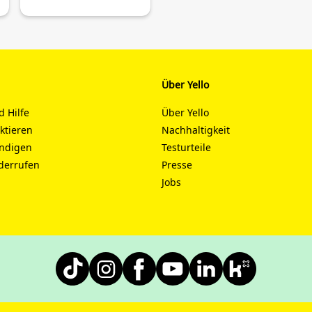
Über Yello
d Hilfe
Über Yello
aktieren
Nachhaltigkeit
ündigen
Testurteile
derrufen
Presse
Jobs