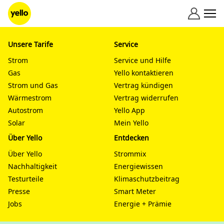
Zum Inhalt springen
Unsere Tarife
Service
Strom
Service und Hilfe
Gas
Yello kontaktieren
Strom und Gas
Vertrag kündigen
Wärmestrom
Vertrag widerrufen
Autostrom
Yello App
Solar
Mein Yello
Über Yello
Entdecken
Über Yello
Strommix
Nachhaltigkeit
Energiewissen
Testurteile
Klimaschutzbeitrag
Presse
Smart Meter
Jobs
Energie + Prämie