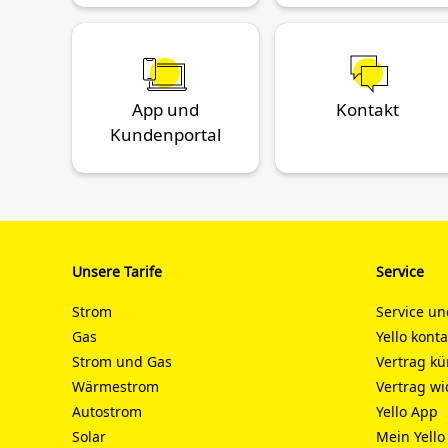
App und
Kontakt
Kundenportal
Unsere Tarife
Service
Strom
Service un
Gas
Yello kont
Strom und Gas
Vertrag k
Wärmestrom
Vertrag wi
Autostrom
Yello App
Solar
Mein Yello