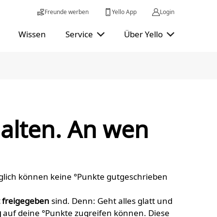
Freunde werben
Yello App
Login
Wissen
Service
Über Yello
alten. An wen
äglich können keine °Punkte gutgeschrieben
t freigegeben
sind. Denn: Geht alles glatt und
g
auf deine °Punkte zugreifen können. Diese