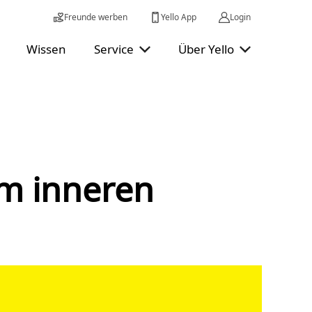
Freunde werben
Yello App
Login
Wissen
Service
Über Yello
om inneren