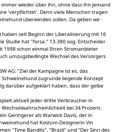
n immer wieder über ihn, ohne dass ihn jemand
e 'verpflichtet'. Denn viele Menschen tragen
einehund überwinden sollen. Da geben wir -
 haben seit Beginn der Liberalisierung mit 16
Studie hat "forsa." 13.380 sog. Entscheider
it 1998 schon einmal Ihren Stromanbieter
auch umzugsbedingte Wechsel des Versorgers
BW AG: "Ziel der Kampagne ist es, das
en Schweinehund zugrunde liegende Konzept
olg darüber aufgeklärt haben, dass der gelbe
elt aktuell jeder dritte Verbraucher in
 Wechselwahrscheinlichkeit bei 34 Prozent.
in Geringerer als Warwick Davis, der in
 Schweinehund hat Kostüm-Designerin Vin
lmen "Time Bandits", "Brazil" und "Der Sinn des