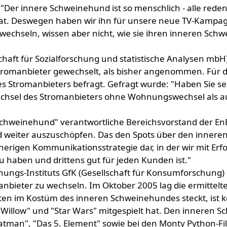
"Der innere Schweinehund ist so menschlich - alle rede
hat. Deswegen haben wir ihn für unsere neue TV-Kampagn
echseln, wissen aber nicht, wie sie ihren inneren Schw
chaft für Sozialforschung und statistische Analysen mbH)
omanbieter gewechselt, als bisher angenommen. Für die 
s Stromanbieters befragt. Gefragt wurde: "Haben Sie se
Wechsel des Stromanbieters ohne Wohnungswechsel als 
 Schweinehund" verantwortliche Bereichsvorstand der En
nd weiter auszuschöpfen. Das den Spots über den inner
herigen Kommunikationsstrategie dar, in der wir mit Erf
u haben und drittens gut für jeden Kunden ist."
gs-Instituts GfK (Gesellschaft für Konsumforschung) spi
ieter zu wechseln. Im Oktober 2005 lag die ermittelte
iten im Kostüm des inneren Schweinehundes steckt, ist ke
"Willow" und "Star Wars" mitgespielt hat. Den inneren
Batman", "Das 5. Element" sowie bei den Monty Python-Fi