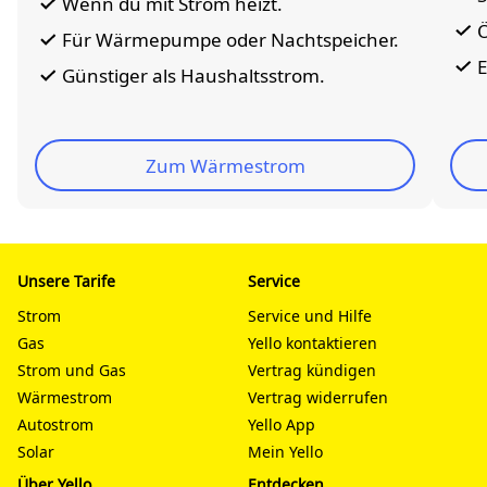
Wenn du mit Strom heizt.
Ö
Für Wärmepumpe oder Nachtspeicher.
E
Günstiger als Haushaltsstrom.
Zum Wärmestrom
Unsere Tarife
Service
Strom
Service und Hilfe
Gas
Yello kontaktieren
Strom und Gas
Vertrag kündigen
Wärmestrom
Vertrag widerrufen
Autostrom
Yello App
Solar
Mein Yello
Über Yello
Entdecken