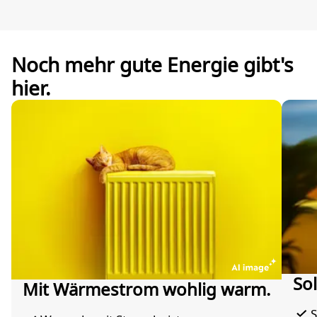
Noch mehr gute Energie gibt's
hier.
So
Mit Wärmestrom wohlig warm.
S