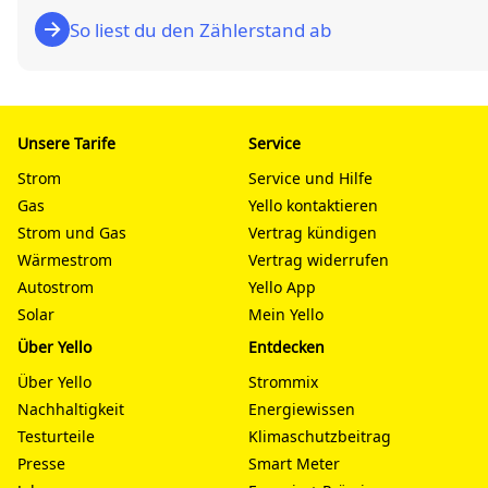
So liest du den Zählerstand ab
Unsere Tarife
Service
Strom
Service und Hilfe
Gas
Yello kontaktieren
Strom und Gas
Vertrag kündigen
Wärmestrom
Vertrag widerrufen
Autostrom
Yello App
Solar
Mein Yello
Über Yello
Entdecken
Über Yello
Strommix
Nachhaltigkeit
Energiewissen
Testurteile
Klimaschutzbeitrag
Presse
Smart Meter