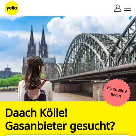
Zum Inhalt springen
Bis zu 350 €
Bonus
Daach Kölle!
Gasanbieter gesucht?