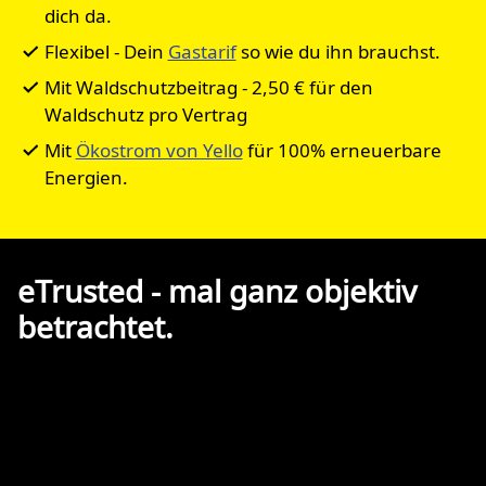
dich da.
Flexibel - Dein
Gastarif
so wie du ihn brauchst.
Mit Waldschutzbeitrag - 2,50 € für den
Waldschutz pro Vertrag
Mit
Ökostrom von Yello
für 100% erneuerbare
Energien.
eTrusted - mal ganz objektiv
betrachtet.