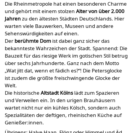
Die Rheinmetropole hat einen besonderen Charme
und gehört mit einem stolzen
Alter von über 2.000
Jahren
zu den ältesten Städten Deutschlands. Hier
warten viele Bauwerken, Museen und andere
Sehenswürdigkeiten auf einen.
Der
berühmte Dom
ist dabei ganz sicher das
bekannteste Wahrzeichen der Stadt. Spannend: Die
Bauzeit für das riesige Werk im gotischen Stil betrug
über sechs Jahrhunderte. Ganz nach dem Motto
„Wat jitt dat, wenn et fädich es?“! Die Petersglocke
ist zudem die größte freischwingende Glocke der
Welt.
Die historische
Altstadt Kölns
lädt zum Spazieren
und Verweilen ein. In den urigen Brauhäusern
wartet nicht nur ein kühles Kölsch, sondern auch
Spezialitäten der deftigen, rheinischen Küche auf
Genießer:innen.
Übrigens: Halve Haan, Flönz oder Himmel und Äd