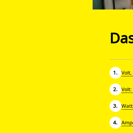
Das
Volt
Volt:
Watt:
Ampe