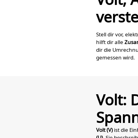
verst
Stell dir vor, ele
hilft dir alle
Zusa
dir die Umrechn
gemessen wird.
Volt: 
Span
Volt (V)
ist die Ei
(U)
. Sie beschre