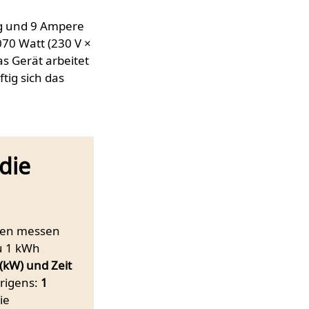
g und 9 Ampere
70 Watt (230 V ×
as Gerät arbeitet
ftig sich das
die
nden messen
au 1 kWh
(kW) und Zeit
brigens:
1
ie