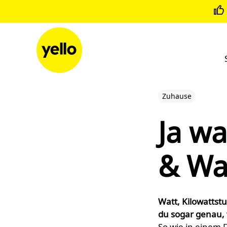
Zum Inhalt springen
Zuhause
Ja wa
& Wat
Watt, Kilowattstu
du sogar genau, 
So wie in einem 