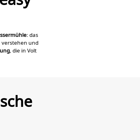
assermühle
: das
u verstehen und
nung
, die in Volt
ische