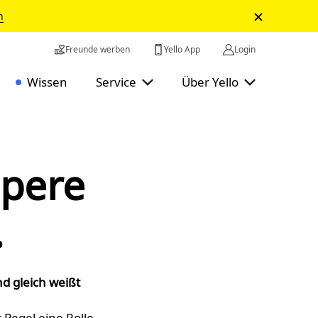
n
Freunde werben
Yello App
Login
Wissen
Service
Über Yello
mpere
.
nd gleich weißt
 Pegel eine Rolle