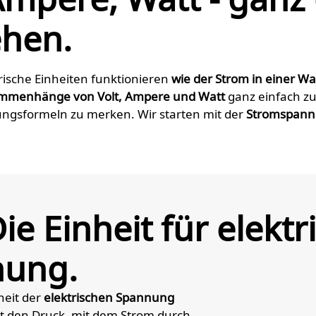
ehen.
ktrische Einheiten funktionieren
wie der Strom in einer W
mmenhänge von Volt, Ampere und Watt
ganz einfach z
ungsformeln zu merken. Wir starten mit der
Stromspan
Die Einheit für elektr
nung.
nheit der
elektrischen Spannung
ibt den Druck, mit dem Strom durch