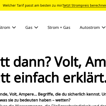
Welcher Tarif passt am besten zu mir?
Jetzt Strompreis berechne
Strom
Gas
Strom + Gas
Autostrom
tt dann? Volt, A
t einfach erklärt
nde, Volt, Ampere… Begriffe, die du sicherlich kennst. U
was sie zu bedeuten haben – wetten?
Fluss die Wassermenge, die Fließgeschwindigkeit und der