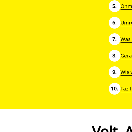
Ohm:
Umre
Was 
Gerät
Wie 
Fazit
Volt,