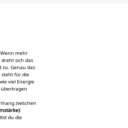
r: Wenn mehr
 dreht sich das
t zu. Genau das
e steht für die
wie viel Energie
r übertragen
enhang zwischen
mstärke)
:
ltst du die