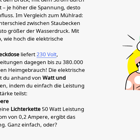
ßt – je höher die Spannung, desto
mfluss. Im Vergleich zum Mühlrad:
terschied zwischen Staubecken
to größer der Wasserdruck. Mit
o, wie hoch die elektrische
eckdose
liefert
230 Volt
,
itungen dagegen bis zu 380.000
 den Heimgebrauch! Die elektrische
t du anhand von
Watt und
n, indem du einfach die Leistung
ärke teilst:
pere
eine
Lichterkette
50 Watt Leistung
trom von 0,2 Ampere, ergibt das
g. Ganz einfach, oder?