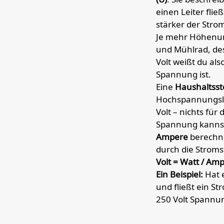
einen Leiter flie
stärker der Stro
Je mehr Höhenun
und Mühlrad, des
Volt weißt du als
Spannung ist.
Eine
Haushaltsst
Hochspannungsle
Volt – nichts für
Spannung kanns
Ampere
berechne
durch die Stromst
Volt = Watt / Am
Ein Beispiel:
Hat 
und fließt ein S
250 Volt Spannun