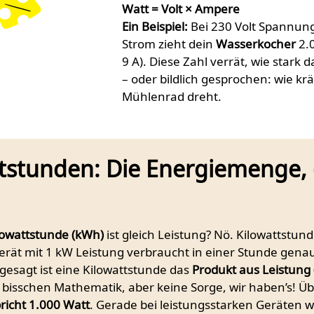
Watt = Volt × Ampere
Ein Beispiel:
Bei 230 Volt Spannun
Strom zieht dein
Wasserkocher
2.0
9 A). Diese Zahl verrät, wie stark d
– oder bildlich gesprochen: wie krä
Mühlenrad dreht.
tstunden: Die Energiemenge, 
lowattstunde (kWh)
ist gleich Leistung? Nö. Kilowattstu
Gerät mit 1 kW Leistung verbraucht in einer Stunde gen
 gesagt ist eine Kilowattstunde das
Produkt aus Leistung 
n bisschen Mathematik, aber keine Sorge, wir haben’s! Ü
richt 1.000 Watt
. Gerade bei leistungsstarken Geräten w