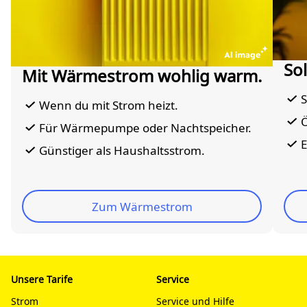
So
Mit Wärmestrom wohlig warm.
S
Wenn du mit Strom heizt.
Ö
Für Wärmepumpe oder Nachtspeicher.
E
Günstiger als Haushaltsstrom.
Zum Wärmestrom
Unsere Tarife
Service
Strom
Service und Hilfe