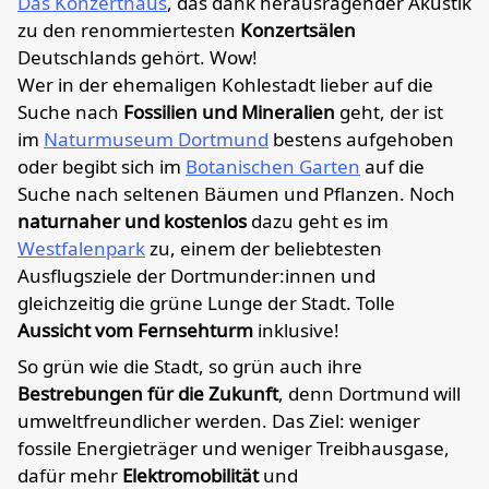
Das Konzerthaus
, das dank herausragender Akustik
zu den renommiertesten
Konzertsälen
Deutschlands gehört. Wow!
Wer in der ehemaligen Kohlestadt lieber auf die
Suche nach
Fossilien und Mineralien
geht, der ist
im
Naturmuseum Dortmund
bestens aufgehoben
oder begibt sich im
Botanischen Garten
auf die
Suche nach seltenen Bäumen und Pflanzen. Noch
naturnaher und kostenlos
dazu geht es im
Westfalenpark
zu, einem der beliebtesten
Ausflugsziele der Dortmunder:innen und
gleichzeitig die grüne Lunge der Stadt. Tolle
Aussicht vom Fernsehturm
inklusive!
So grün wie die Stadt, so grün auch ihre
Bestrebungen für die Zukunft
, denn Dortmund will
umweltfreundlicher werden. Das Ziel: weniger
fossile Energieträger und weniger Treibhausgase,
dafür mehr
Elektromobilität
und