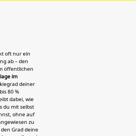
kt oft nur ein
ung ab – den
m öffentlichen
lage im
rkiegrad deiner
bis 80 %
ibt dabei, wie
s du mit selbst
nnst, ohne auf
 angewiesen zu
ür den Grad deine