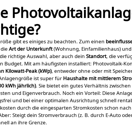
e Photovoltaikanlage
chtige?
röße gibt es einiges zu beachten. Zum einen
beeinfluss
die
Art der Unterkunft
(Wohnung, Einfamilienhaus) und
die richtige Auswahl, aber auch dein
Standort
, die verf
in Budget. Mit am häufigsten installiert: Photovoltaik-K
hn Kilowatt-Peak (kWp)
, entweder ohne oder mit Speicher
Anlagengröße ist super für
Haushalte mit mittlerem St
00 kWh jährlich)
. Sie bietet ein gutes Verhältnis zwischen
osten und Eigenverbrauch. Noch ein Vorteil: Diese Anlage
rei und bei einer optimalen Ausrichtung schnell rentabe
kosten durch die eingesparten Stromkosten schon nach
Aber: Steigt dein Stromverbrauch (z. B. durch E-Auto o
nell an ihre Grenze.