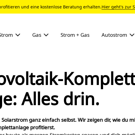
profitieren und eine kostenlose Beratung erhalten.
Hier geht's zur 
Strom
Gas
Strom + Gas
Autostrom
ovoltaik-Komplett
e: Alles drin.
Solarstrom ganz einfach selbst. Wir zeigen dir, wie du mi
lettanlage profitierst.
er heute als morgen Stromkosten sparen und dich mögli