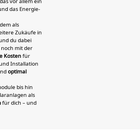
as vor allem ein
nd das Energie-
rdem als
itere Zukäufe in
und du dabei
 noch mit der
le Kosten
für
nd Installation
sind
optimal
odule bis hin
laranlagen als
m
für dich – und