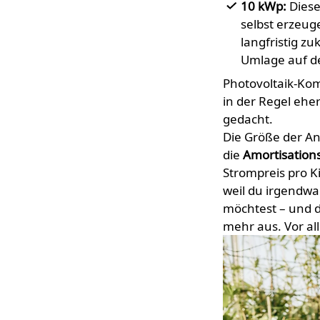
10 kWp:
Diese
selbst erzeug
langfristig zu
Umlage auf d
Photovoltaik-Kom
in der Regel ehe
gedacht.
Die Größe der Anl
die
Amortisations
Strompreis pro K
weil du irgendwa
möchtest – und d
mehr aus. Vor al