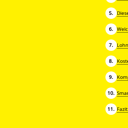
Dies
Welc
Lohn
Kost
Komp
Smar
Fazi