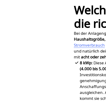
Welch
die ri
Bei der Anlageng
Haushaltsgröße,
Stromverbrauch
und natürlich de
mit
acht oder ze
8 kWp:
Diese 
(4.000 bis 5.0
Investitionsk
genehmigungsf
Anschaffungs
ausgleichen. 
kommt sie sch