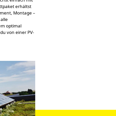
tpaket erhältst
gement, Montage –
alle
em optimal
du von einer PV-