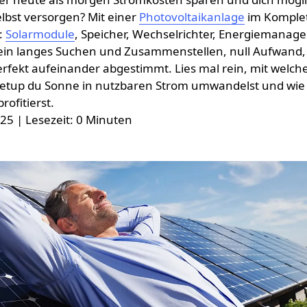
bst versorgen? Mit einer
Photovoltaikanlage
im Komplet
:
Solarmodule
, Speicher, Wechselrichter, Energiemana
 Kein langes Suchen und Zusammenstellen, null Aufwand, 
fekt aufeinander abgestimmt. Lies mal rein, mit welch
tup du Sonne in nutzbaren Strom umwandelst und wie 
ofitierst.
025
| Lesezeit: 0 Minuten