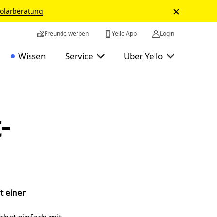
Solarberatung
Freunde werben
Yello App
Login
Wissen
Service
Über Yello
­
t einer
chst einfach mit