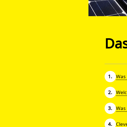
Das
Was i
Welch
Was 
Clev