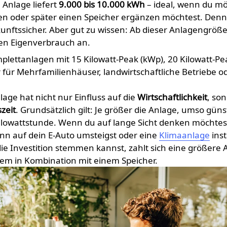
 Anlage liefert
9.000 bis 10.000 kWh
– ideal, wenn du mög
en oder später einen Speicher ergänzen möchtest. Denn: 
kunftssicher. Aber gut zu wissen: Ab dieser Anlagengröße 
en Eigenverbrauch an.
plettanlagen mit 15 Kilowatt-Peak (kWp), 20 Kilowatt-P
r für Mehrfamilienhäuser, landwirtschaftliche Betriebe o
age hat nicht nur Einfluss auf die
Wirtschaftlichkeit
, so
zeit
. Grundsätzlich gilt: Je größer die Anlage, umso güns
ilowattstunde. Wenn du auf lange Sicht denken möchtest
nn auf dein E-Auto umsteigst oder eine
Klimaanlage
inst
ie Investition stemmen kannst, zahlt sich eine größere 
lem in Kombination mit einem Speicher.