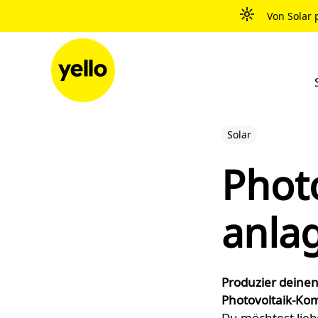
Zum Inhalt springen
Von Solar 
Solar
Phot
anlag
Produzier deinen 
Photovoltaik-Komp
Du möchtest lieb