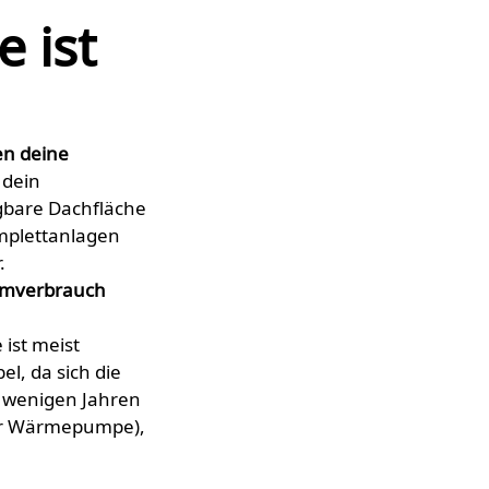
 ist
en deine
 dein
ügbare Dachfläche
omplettanlagen
.
romverbrauch
 ist meist
l, da sich die
 wenigen Jahren
der Wärmepumpe),