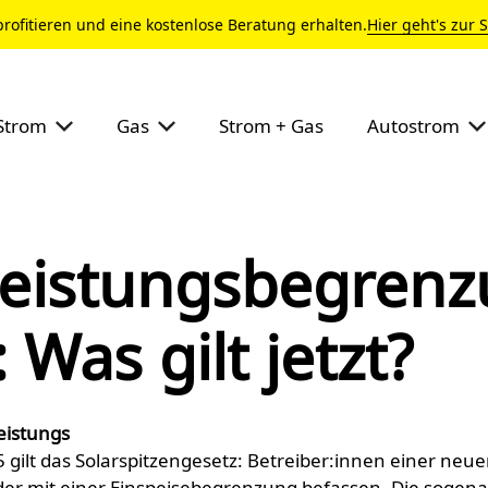
profitieren und eine kostenlose Beratung erhalten.
Hier geht's zur 
Strom
Gas
Strom + Gas
Autostrom
leistungs­begren
 Was gilt jetzt?
eistungs
5 gilt das Solarspitzengesetz: Betreiber:innen einer neu
er mit einer Einspeise­begrenzung befassen. Die sogen