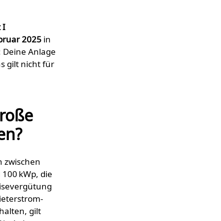
 I
bruar 2025
in
: Deine Anlage
gilt nicht für
roße
en?
n zwischen
 100 kWp, die
ise­vergütung
ieterstrom­
alten, gilt