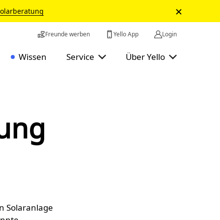
Solarberatung
Freunde werben
Yello App
Login
Wissen
Service
Über Yello
zung
en Solaranlage
annte