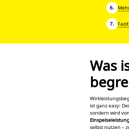
Mehr
Fazi
Was is
begre
Wirkleistungs­beg
ist ganz easy: D
sondern wird v
Einspeise
leistun
selbst nutzen – 