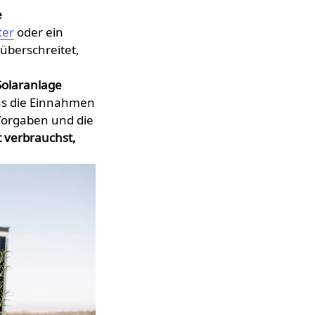
e
ter
oder ein
überschreitet,
 Solaranlage
das die Einnahmen
 Vorgaben und die
t verbrauchst,