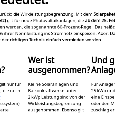
 zurück: die Wirkleistungs­begrenzung! Mit dem
Solarpaket
tz)
gilt für neue Photovoltaikanlagen, die
ab dem 25. Fe
n werden, die sogenannte 60-Prozent-Regel. Das heißt
 ihrer Nennleistung ins Stromnetz einspeisen. Aber: Das 
t der
richtigen Technik einfach vermieden
werden.
Wer ist
Und g
n?
ausgenommen?
Anlag
ilt nur für
Kleine Solaranlagen und
Für Anlage
, die noch
Balkonkraftwerke unter
25 kWp und
r
2 kWp Leistung sind von der
eine Einspe
esssystem)
Wirkleistungs­begrenzung
oder den M
ierte
ausgenommen. Ebenso gilt
zuschlag erh