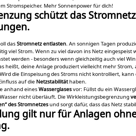
em Stromspeicher. Mehr Sonnenpower für dich!
enzung schützt das Stromnetz
ungen.
oll das
Stromnetz entlasten
. An sonnigen Tagen produzie
tig viel Strom. Wenn zu viel davon ins Netz eingespeist 
stet werden - besonders wenn gleichzeitig auch viel Wi
s heißt, deine Anlage produziert vielleicht mehr Strom, 
ird die Einspeisung des Stroms nicht kontrolliert, kann 
influss auf die
Netzstabilität
haben.
nze anhand eines
Wasserglases
vor: Füllst du ein Wasserg
 Wasser nicht überläuft. Die Wirkleistungs­begrenzung
ve
en“ des Stromnetzes
und sorgt dafür, dass das Netz stabil
lung gilt nur für Anlagen ohn
g.