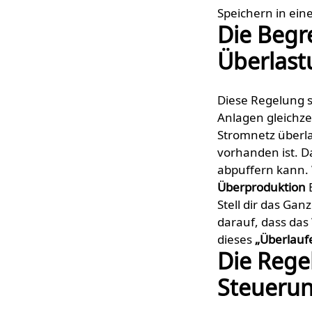
Speichern in ein
Die Begr
Überlast
Diese Regelung s
Anlagen gleichzei
Stromnetz überla
vorhanden ist. Da
abpuffern kann. W
Überproduktion
E
Stell dir das Ga
darauf, dass das
dieses
„Überlauf
Die Rege
Steuerun