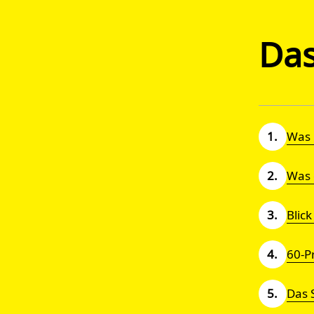
Das
Was 
Was 
Blick
60-P
Das S