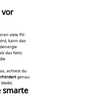
 vor
ren viele PV-
wird, kann das
ndenergie
als das Netz
die
las, achtest du
rhindert
genau
 bleibt.
e smarte