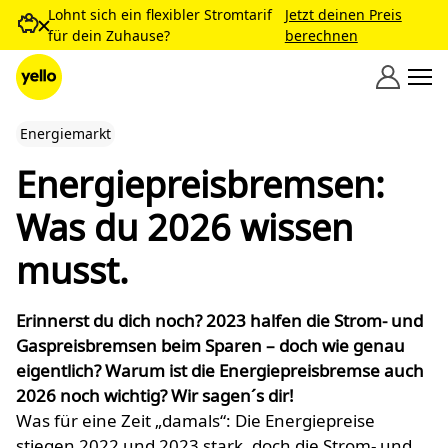
Zum Inhalt springen
Lohnt sich ein flexibler Stromtarif
Jetzt deinen Preis
für dein Zuhause?
berechnen
Energiemarkt
Energie­preis­bremsen:
Was du 2026 wissen
musst.
Erinnerst du dich noch? 2023 halfen die Strom- und
Gaspreisbremsen beim Sparen – doch wie genau
eigentlich? Warum ist die Energiepreisbremse auch
2026 noch wichtig? Wir sagen´s dir!
Was für eine Zeit „damals“: Die Energiepreise
stiegen 2022 und 2023 stark, doch die Strom- und